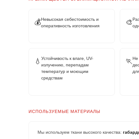
Невысокая себестоимость и
Ра
💰
🎨
оперативность изготовления
од
Устойчивость к влаге, UV-
Не
💧
🏃
излучению, перепадам
де
температур и моющим
дл
средствам
ИСПОЛЬЗУЕМЫЕ МАТЕРИАЛЫ
Мы используем ткани высокого качества:
габарди