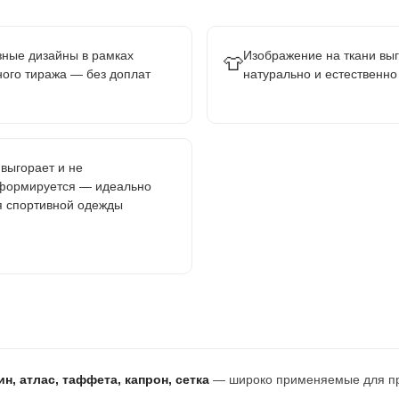
зные дизайны в рамках
Изображение на ткани вы
👕
ного тиража — без доплат
натурально и естественно
 выгорает и не
формируется — идеально
я спортивной одежды
н, атлас, таффета, капрон, сетка
— широко применяемые для про