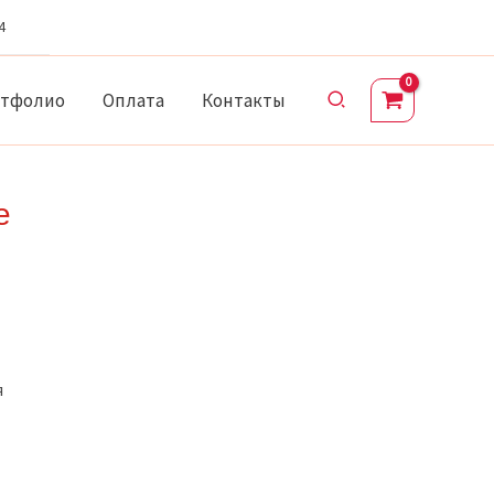
4
Поиск
ртфолио
Оплата
Контакты
е
я