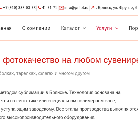
|
|
|
📞
📞
✉️
📍
+7 (910) 333-03-93
41-91-71
info@pi-lot.ru
г. Брянск, ул. Фрунзе, 6
авная
О компании
Каталог
Услуги
По
 фотокачество на любом сувенир
олках, тарелках, флагах и многом другом
методом сублимации в Брянске. Технология основана на
ется на синтетике или специальном полимерном слое,
е уступающим заводскому. Все этапы производства выполняютс
ого высокопроизводительного оборудования.