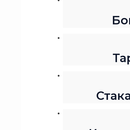
Бо
Та
Стака