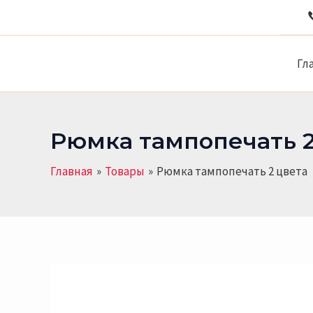
Количество
Перейти
товара
к
Рюмка
содержимому
тампопечать
2
Гл
цвета
Рюмка тампопечать 2
Главная
Товары
Рюмка тампопечать 2 цвета