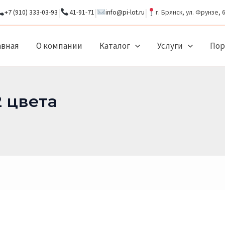
|
|
|
+7 (910) 333-03-93
41-91-71
info@pi-lot.ru
г. Брянск, ул. Фрунзе, 
авная
О компании
Каталог
Услуги
По
 цвета