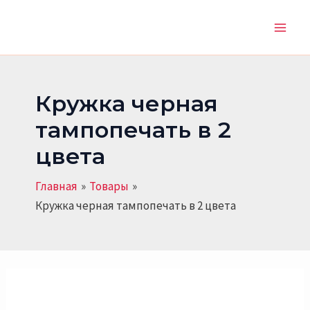
Количество
Перейти
Main
товара
к
Кружка
Men
содержимому
черная
тампопечать
в
2
Кружка черная
цвета
тампопечать в 2
цвета
Главная
Товары
Кружка черная тампопечать в 2 цвета